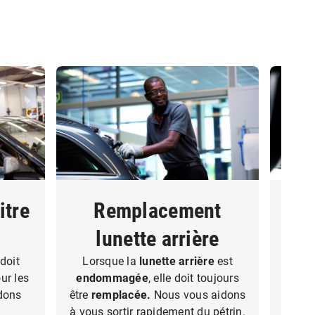
itre
Remplacement
Re
lunette arrière
doit
Lorsque la
lunette arrière
est
Dan
our les
endommagée
, elle doit toujours
devro
idons
être
remplacée.
Nous vous aidons
le
à vous sortir rapidement du pétrin.