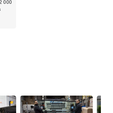
22 000
s
s