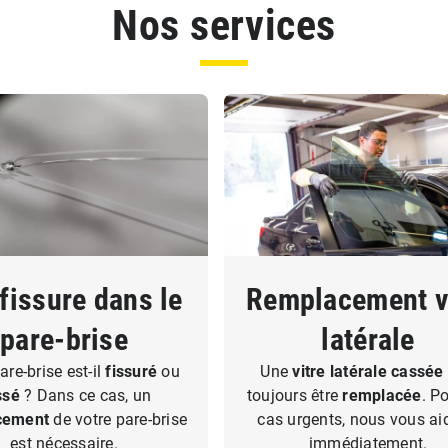
Nos services
fissure dans le
Remplacement v
pare-brise
latérale
are-brise est-il
fissuré
ou
Une
vitre latérale cassée
ssé
? Dans ce cas, un
toujours être
remplacée
. P
cement
de votre pare-brise
cas urgents, nous vous a
est nécessaire.
immédiatement.