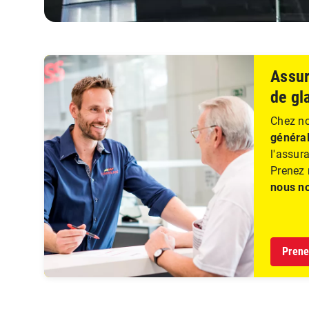
Assur
de gl
Chez no
général
l'assur
Prenez 
nous n
Prene