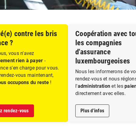
é(e) contre les bris
Coopération avec to
ace ?
les compagnies
d'assurance
us, vous n'avez
luxembourgeoises
ement rien à payer
-
ance s'en charge pour vous.
Nous les informerons de vo
rendez-vous maintenant,
rendez-vous et nous réglon
ous occupons du reste
!
l'
administration
et les
paie
directement avec elles.
z rendez-vous
Plus d'infos