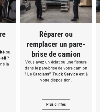
re
Réparer ou
Car
remplacer un pare-
Vou
mais
mité
ou
brise de camion
rendr
leil
?
Cargl
Vous avez un éclat ou une fissure
ans la
peut
dans le pare-brise de votre camion
®
? Le
Carglass
Truck Service
est à
votre disposition.
Plus d'infos