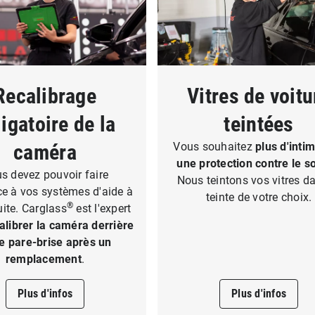
Recalibrage
Vitres de voitu
igatoire de la
teintées
caméra
Vous souhaitez
plus d'inti
une protection contre le so
s devez pouvoir faire
Nous teintons vos vitres d
e à vos systèmes d'aide à
teinte de votre choix.
®
uite. Carglass
est l'expert
alibrer la caméra derrière
e pare-brise après un
remplacement
.
Plus d'infos
Plus d'infos