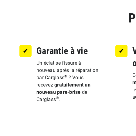
P
Garantie à vie
V
✔︎
✔︎
Un éclat se fissure à
nouveau après la réparation
C
®
par Carglass
? Vous
m
recevez
gratuitement un
l
nouveau pare-brise
de
a
®
Carglass
.